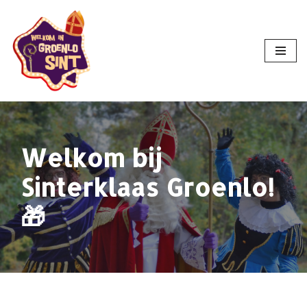
Ga
naar
de
inhoud
Welkom bij
Sinterklaas Groenlo!
🎁